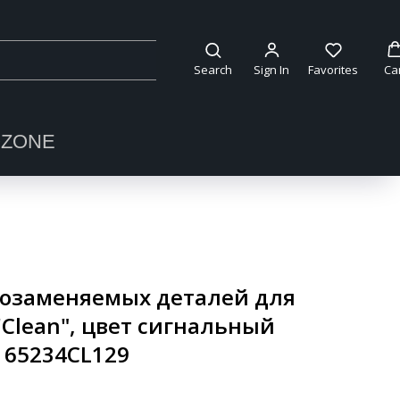
Search
Sign In
Favorites
Ca
OZONE
озаменяемых деталей для
'Clean", цвет сигнальный
l 65234CL129