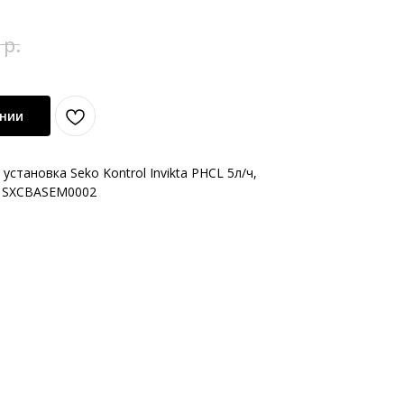
р.
ении
становка Seko Kontrol Invikta PHCL 5л/ч,
т: SXCBASEM0002