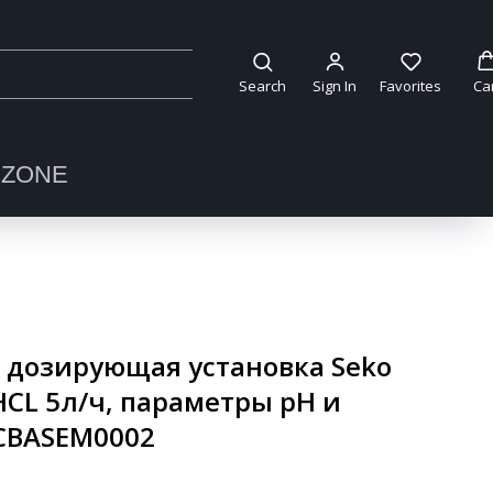
Search
Sign In
Favorites
Ca
OZONE
 дозирующая установка Seko
PHCL 5л/ч, параметры pH и
SXCBASEM0002