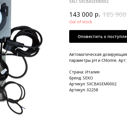
SKU:
SXCBASEM0002
р.
143 000
185 900
Out of stock
Оповестить о поступл
Автоматическая дозирующая у
параметры pH и Chlorine. Ар
Страна: Италия
Бренд: SEKO
Артикул: SXCBASEM0002
Артикул: 02258