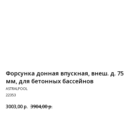
Форсунка донная впускная, внеш. д. 75
мм, для бетoнных бассейнов
ASTRALPOOL
22353
3003,00
р.
3904,00
р.
Добавить в корзину