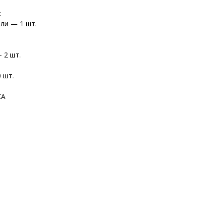
:
ли — 1 шт.
 2 шт.
 шт.
КА