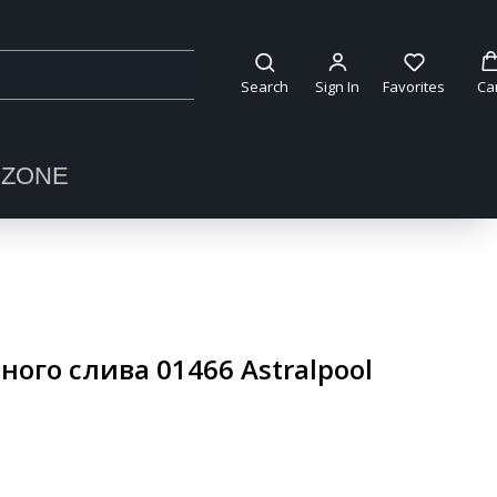
Search
Sign In
Favorites
Ca
OZONE
ого слива 01466 Astralpool