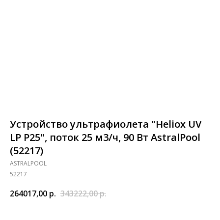
Устройство ультрафиолета "Heliox UV
LP P25", поток 25 м3/ч, 90 Вт AstralPool
(52217)
ASTRALPOOL
52217
264017,00
р.
343222,00
р.