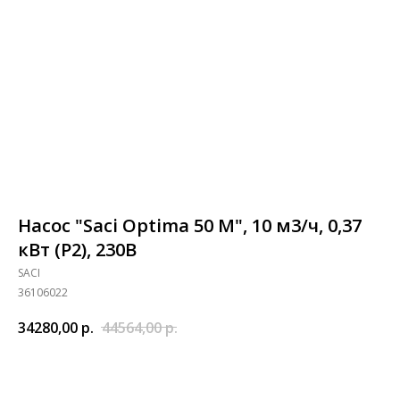
Насос "Saci Optima 50 M", 10 м3/ч, 0,37
кВт (P2), 230В
SACI
36106022
34280,00
р.
44564,00
р.
Добавить в корзину