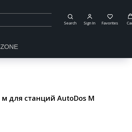
Search
Sign In
Favorites
Ca
OZONE
5 м для станций AutoDos M