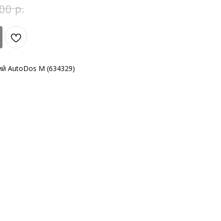
р.
00
ий AutoDos M (634329)