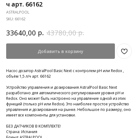
ч арт. 66162
ASTRALPOOL
SKU:
66162
р.
р.
33640,00
43780,00
Добавить в корзину
Насос-дозатор AstralPool Basic Next с контролем pH или Redox ,
объём 1,5 л/ч арт. 66162
Устройство управления и дозирования AstralPool Basic Next
разработано для автоматического регулирования уровня рН и
Redox. Оно может быть настроено на управление одной из этих
функций (только рН или Redox). Это наиболее простое устройство
управления и дозирования на рынке. Небольшое по размеру, оно
имеет все компоненты для установки.
БЕЗ ДАТЧИКОВ В КОМПЛЕКТЕ!
Страна: Испания
Бренд: ASTRALPOOL