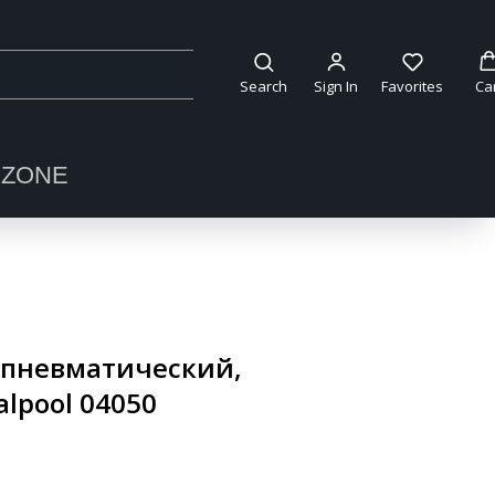
Search
Sign In
Favorites
Ca
OZONE
 пневматический,
lpool 04050