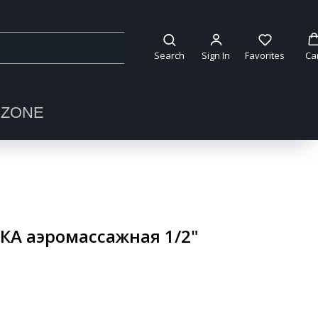
Search
Sign In
Favorites
Ca
OZONE
КА аэромассажная 1/2"