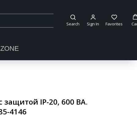
Search
Sign In
Favorites
Ca
OZONE
 защитой IP-20, 600 ВА.
85-4146