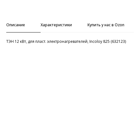
Добавить в корзину
Описание
Характеристики
Купить у нас в Ozon
ТЭН 12 кВт, для пласт. электронагревателей, Incoloy 825 (632123)