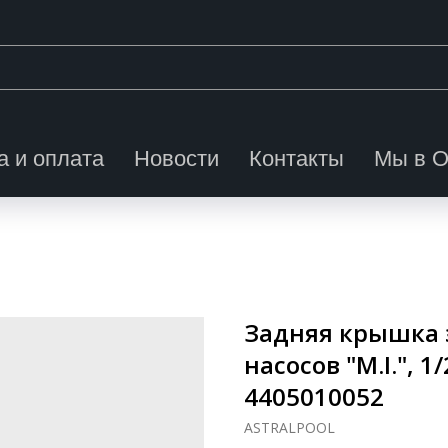
а и оплата
Новости
Контакты
Мы в 
Задняя крышка 
насосов "M.I.", 1/2
4405010052
ASTRALPOOL