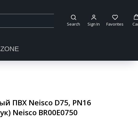
Search
Sign In
Favorites
Ca
OZONE
й ПВХ Neisco D75, PN16
ук) Neisco BR00E0750