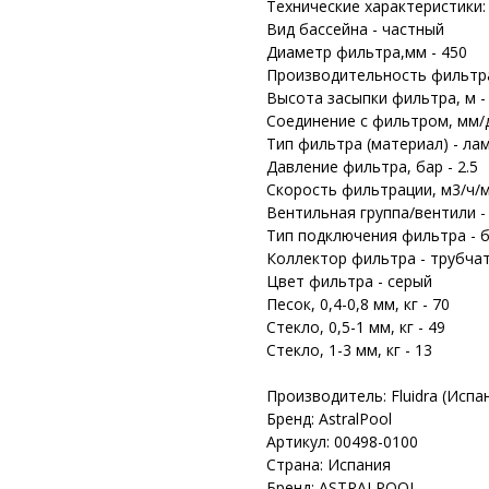
Технические характеристики:
Вид бассейна - частный
Диаметр фильтра,мм - 450
Производительность фильтра,
Высота засыпки фильтра, м - 
Соединение с фильтром, мм/д
Тип фильтра (материал) - л
Дaвление фильтра, бар - 2.5
Скорость фильтрации, м3/ч/м
Вентильная группа/вентили -
Тип подключения фильтра - 
Коллектор фильтра - трубча
Цвет фильтра - серый
Песок, 0,4-0,8 мм, кг - 70
Стекло, 0,5-1 мм, кг - 49
Стекло, 1-3 мм, кг - 13
Производитель: Fluidra (Испа
Бренд: AstralPool
Артикул: 00498-0100
Страна: Испания
Бренд: ASTRALPOOL