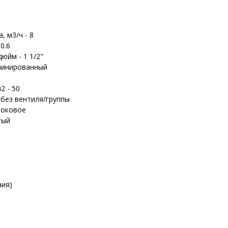
 м3/ч - 8
0.6
юйм - 1 1/2"
аминированный
2 - 50
 без вентиля/группы
боковое
тый
ния)