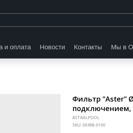
а и оплата
Новости
Контакты
Мы в 
Фильтр "Aster" Ø
подключением, з
ASTRALPOOL
SKU:
00498-0100