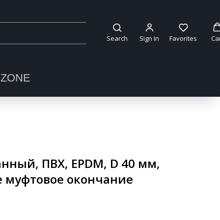
Search
Sign In
Favorites
Ca
OZONE
ный, ПВХ, EPDM, D 40 мм,
е муфтовое окончание