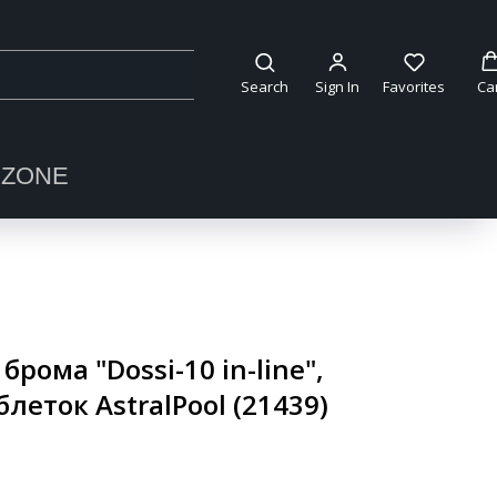
Search
Sign In
Favorites
Ca
OZONE
брома "Dossi-10 in-line",
блеток AstralPool (21439)