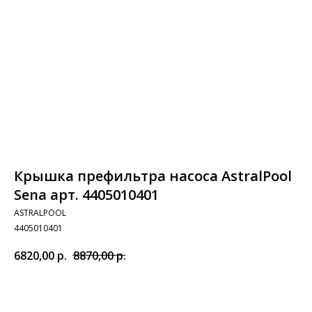
Крышка префильтра насоса AstralPool
Sena арт. 4405010401
ASTRALPOOL
4405010401
6820,00
р.
8870,00
р.
Добавить в корзину