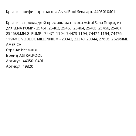
Крышка префильтра насоса AstralPool Sena арт. 4405010401
Крышка с прокладкой префильтра насоса Astral Sena Подходит
для:SENA PUMP - 25461, 25462, 25463, 25464, 25465, 25466, 25467,
25468B.MN.G. PUMP - 74471-1194, 74473-1194, 74474-1194, 74476-
1194MONOBLOC MILLENNIUM - 23342, 23343, 23344, 27805, 28299IML
AMERICA
Страна: Испания
Бренд: ASTRALPOOL
Артикул: 4405010401
Артикул: 49820