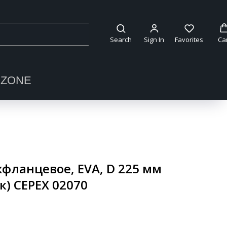
Search
Sign In
Favorites
Ca
OZONE
фланцевое, EVA, D 225 мм
к) CEPEX 02070