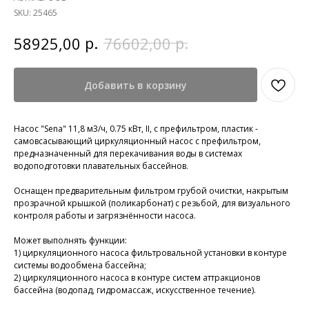
SKU:
25465
р.
р.
58925,00
76602,00
Добавить в корзину
Насос "Sena" 11,8 м3/ч, 0.75 кВт, II, с префильтром, пластик -
самовсасывающий циркуляционный насос с префильтром,
предназначенный для перекачивания воды в системах
водоподготовки плавательных бассейнов.
Оснащен предварительным фильтром грубой очистки, накрытым
прозрачной крышкой (поликарбонат) с резьбой, для визуального
контроля работы и загрязнённости насоса.
Может выполнять функции:
1) циркуляционного насоса фильтровальной установки в контуре
системы водообмена бассейна;
2) циркуляционного насоса в контуре систем аттракционов
бассейна (водопад, гидромассаж, искусственное течение).