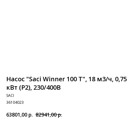
Насос "Saci Winner 100 T", 18 м3/ч, 0,75
кВт (P2), 230/400В
SACI
36104023
63801,00
р.
82941,00
р.
Добавить в корзину