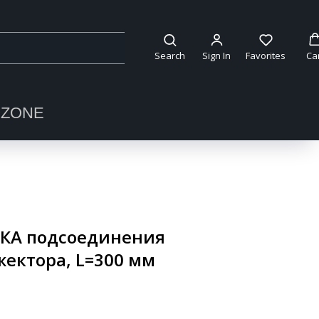
Search
Sign In
Favorites
Ca
OZONE
НКА подсоединения
жектора, L=300 мм