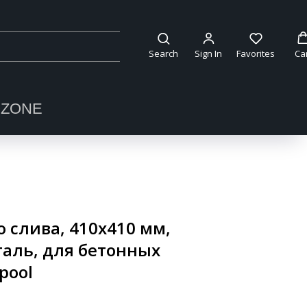
Search
Sign In
Favorites
Ca
OZONE
 слива, 410х410 мм,
аль, для бетонных
pool