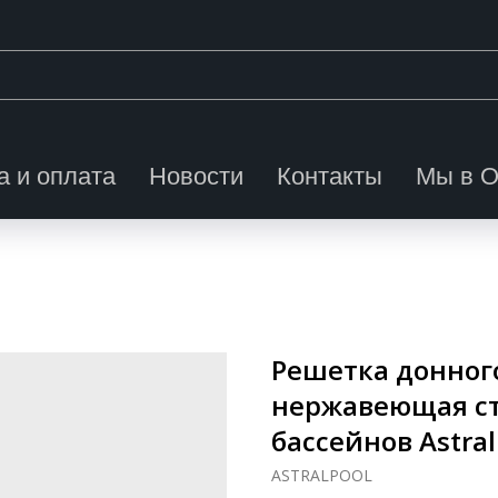
а и оплата
Новости
Контакты
Мы в 
Решетка донного
нержавеющая ст
бассейнов Astral
ASTRALPOOL