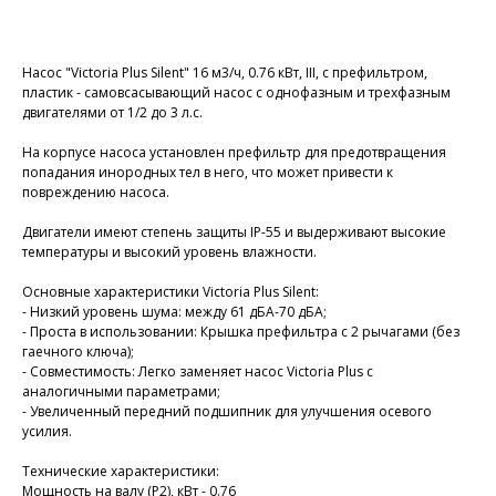
Добавить в корзину
Насос "Victoria Plus Silent" 16 м3/ч, 0.76 кВт, III, с префильтром,
пластик - самовсасывающий насос с однофазным и трехфазным
двигателями от 1/2 до 3 л.с.
На корпусе насоса установлен префильтр для предотвращения
попадания инородных тел в него, что может привести к
повреждению насоса.
Двигатели имеют степень защиты IP-55 и выдерживают высокие
температуры и высокий уровень влажности.
Основные характеристики Victoria Plus Silent:
- Низкий уровень шума: между 61 дБА-70 дБА;
- Проста в использовании: Крышка префильтра с 2 рычагами (без
гаечного ключа);
- Совместимость: Легко заменяет насос Victoria Plus с
аналогичными параметрами;
- Увеличенный передний подшипник для улучшения осевого
усилия.
Технические характеристики:
Мощность на валу (P2), кВт - 0.76