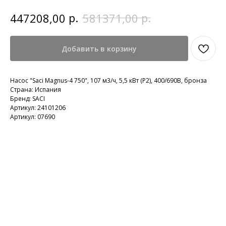
р.
р.
447208,00
581371,00
Добавить в корзину
Насос "Saci Magnus-4 750", 107 м3/ч, 5,5 кВт (P2), 400/690B, бронза
Страна: Испания
Бренд: SACI
Артикул: 24101206
Артикул: 07690