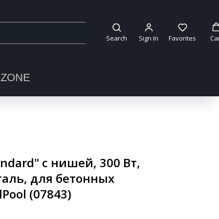
Search
Sign In
Favorites
Ca
OZONE
ndard" с нишей, 300 Вт,
аль, для бетонных
lPool (07843)