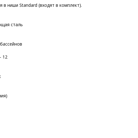
 в ниши Standard (входят в комплект).
ющая сталь
 бассейнов
- 12
к
ния)