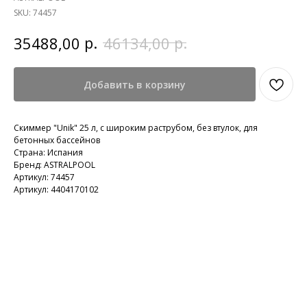
SKU:
74457
р.
р.
35488,00
46134,00
Добавить в корзину
Скиммер "Unik" 25 л, с широким раструбом, без втулок, для
бетонных бассейнов
Страна: Испания
Бренд: ASTRALPOOL
Артикул: 74457
Артикул: 4404170102