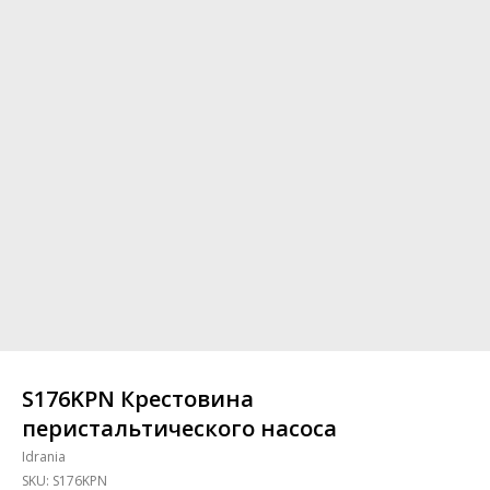
S176KPN Крестовина
перистальтического насоса
Idrania
SKU:
S176KPN