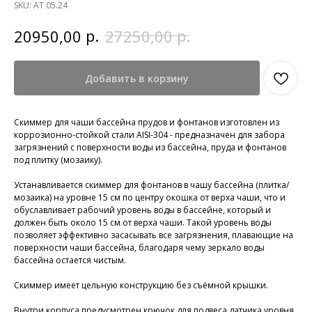
SKU:
АТ 05.24
р.
р.
20950,00
27250,00
Добавить в корзину
Скиммер для чаши бассейна прудов и фонтанов изготовлен из
коррозионно-стойкой стали AISI-304 - предназначен для забора
загрязнений с поверхности воды из бассейна, пруда и фонтанов
под плитку (мозаику).
Устанавливается скиммер для фонтанов в чашу бассейна (плитка/
мозаика) на уровне 15 см по центру окошка от верха чаши, что и
обуславливает рабочий уровень воды в бассейне, который и
должен быть около 15 см от верха чаши. Такой уровень воды
позволяет эффективно засасывать все загрязнения, плавающие на
поверхности чаши бассейна, благодаря чему зеркало воды
бассейна остается чистым.
Скиммер имеет цельную конструкцию без съёмной крышки.
Внутри корпуса предусмотрен крючок для подвеса датчика уровня