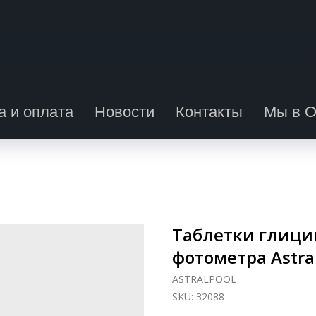
а и оплата
Новости
Контакты
Мы в 
Таблетки глицин
фотометра Astra
ASTRALPOOL
SKU:
32088