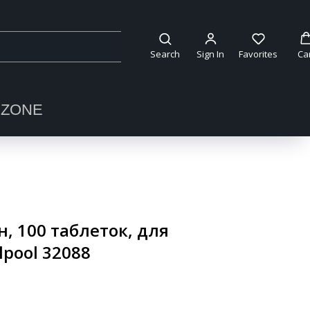
Search
Sign In
Favorites
Ca
OZONE
, 100 таблеток, для
lpool 32088