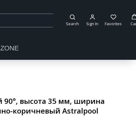
Search
Sign In
Favorites
Ca
OZONE
 90°, высота 35 мм, ширина
мно-коричневый Astralpool