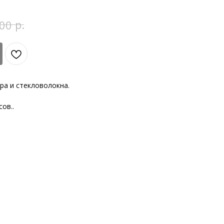
р.
00
ра и стекловолокна.
ов..