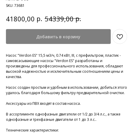
SKU:
73681
р.
р.
41800,00
54339,00
Добавить в корзину
Насос "Verdon ES" 15,5 м3/ч, 0.74 кВт, III, с префильтром, пластик -
самовсасывающие насосы "Verdon ES" разработаны и
произведены для профессионального использования, обладают
высокой надежностью и исключительным соотношением цены и
качества.
Насос создан простым и удобным в использовании, добиться этого
удалось благодаря большому фильтру предварительной очистки.
Аксессуары из ПВХ входят в состав насоса.
В ассортименте однофазные двигатели от 1/2 до 3/4 л.с., а также
однофазные и трехфазные двигатели от 1 до 3 л.с..
Технические характеристики: