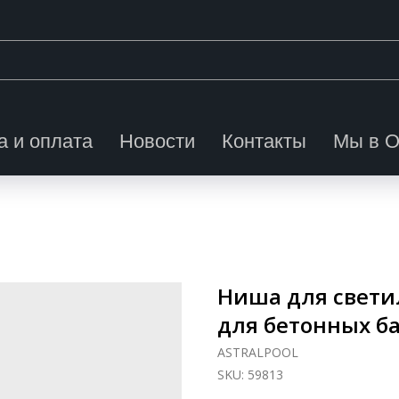
а и оплата
Новости
Контакты
Мы в 
Ниша для светил
для бетонных б
ASTRALPOOL
SKU:
59813