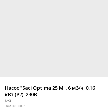
Насос "Saci Optima 25 M", 6 м3/ч, 0,16
кВт (P2), 230В
SACI
SKU:
36106002