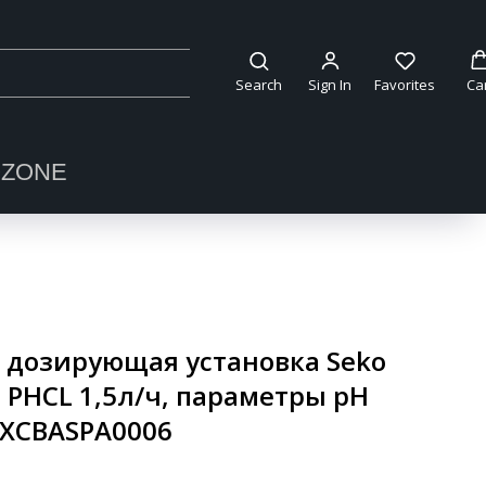
Search
Sign In
Favorites
Ca
OZONE
 дозирующая установка Seko
vo PHCL 1,5л/ч, параметры pH
 SXCBASPA0006