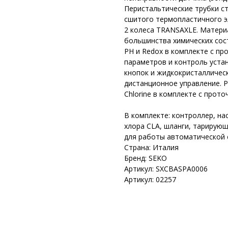
Перистальтические трубки с
сшитого термопластичного э
2 колеса TRANSAXLE. Матери
большинства химических сост
РН и Redox в комплекте с пр
параметров и контроль уста
кнопок и жидкокристаллическ
дистанционное управление. Р
Chlorine в комплекте с прот
В комплекте: контроллер, на
хлора CLA, шланги, тарирую
для работы автоматической 
Страна: Италия
Бренд: SEKO
Артикул: SXCBASPA0006
Артикул: 02257