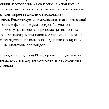
танции изготовлены из сантопрена - полностью
ластомера. Ротор перистальтического механизма:
ал сантопрен защищен от воздействия
авов. Рекомендуется использовать датчики (зонд)
оточным фильтром для зондов. Регулировка
новки осуществляются при помощи плёночных
ого дисплея (16 символов X 2 строки), возможно
екомендуется использовать датчики (зонд) РН и
очным фильтром для зондов.
сосы дозаторы, зонд РН и держатель с датчиком
щие жидкости и другие компоненты необходимые
станции.