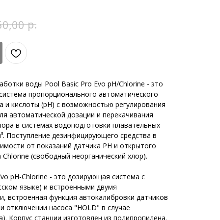
р.
50,00
отки воды Pool Basic Pro Evo pH/Chlorine - это
 система пропорционального автоматического
а и кислоты (pH) с возможностью регулирования
для автоматической дозации и перекачивания
хлора в системах водоподготовки плавательных
³. Поступление дезинфицирующего средства в
симости от показаний датчика РН и открытого
Chlorine (свободный неорганический хлор).
Evo pH-Chlorine - это дозирующая система с
сском языке) и встроенными двумя
и, встроенная функция автокалибровки датчиков
ции отключении насоса "HOLD" в случае
а). Корпус станции изготовлен из полипропилена.