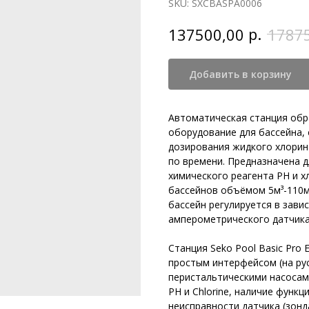
SKU:
SXCBASPA0006
р.
137500,00
1787
Добавить в корзину
Автоматическая станция обраб
оборудование для бассейна,
дозирования жидкого хлорин
по времени. Предназначена 
химического реагента PH и 
бассейнов объёмом 5м³-110м
бассейн регулируется в зави
амперометрического датчика 
Станция Seko Pool Basic Pro 
простым интерфейсом (на ру
перистальтическими насосам
РН и Chlorine, наличие функ
неисправности датчика (зонд