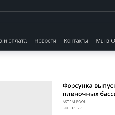
а и оплата
Новости
Контакты
Мы в 
Форсунка выпускн
пленочных басс
ASTRALPOOL
SKU:
16327