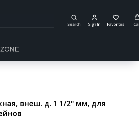
Search
Sign In
Favorites
Ca
OZONE
ая, внеш. д. 1 1/2" мм, для
ейнов