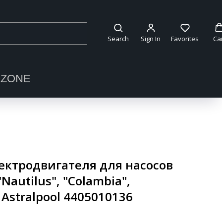
Search
Sign In
Favorites
Ca
OZONE
ктродвигателя для насосов
"Nautilus", "Colambia",
le Astralpool 4405010136