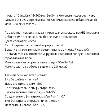
Добавить в корзину
Фильтр "Cantabric" Ø 500 мм, 9 м3/ч, с боковым подключением,
засыпка 0,4-0,5 м предназначен для очистки воды в бассейнах от
механических взвесей.
Прозрачная крышка и завинчивающаяся крышка из ABS-пластика.
С боковым подключением без вентиля в комплекте.
Цвета слоновой кости.
Литой термопластиковый корпус с базой.
Верхние и нижние части соединены термической сваркой.
Поставляется с манометром, ручным клапаном воздуха, клапаном
стравливания воды.
Максимальная скорость фильтрации 50 м3/ч/м2.
Максимальное рабочее давление 2,5 кг/cм2.
Технические характеристики:
Вид бассейна - частный
Диаметр фильтра,мм - 500
Производительность фильтра, м3/ч - 9
Высота засыпки фильтра, м - 0.4-0.5
Соединение с фильтром, мм/дюйм - 1 1/2"
Тип фильтра (материал) - пластиковый
Дaвление фильтра, бар - 2.5