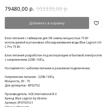
р.
р.
79480,00
103330,00
Добавить в корзину
Блок питания с таймером для УФ лампы мощностью 75 Вт
используемой в установках обеззараживания воды Blue Lagoon UV-
C Pro 75 Вт.
Блок питания разработан под эксплуатацию в бытовой электросети
с напряжением 220В / 50Гц.
Поставляется с кабелем питания и разъёмом подключение.
Напряжение питания - 220В / 50Гц
Мощность, Bт - 75
Для артикулoв - BP02752
Производитель: VGE International B.V.
Бренд: Blue Lagoon by Idrania
Артикул: EP075010.1
Страна: Испания