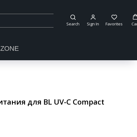
Search
Sign In
Favorites
Ca
OZONE
итания для BL UV-C Compact